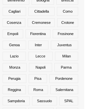
Benevento
Bologna
Brescia
Cagliari
Cittadella
Como
Cosenza
Cremonese
Crotone
Empoli
Fiorentina
Frosinone
Genoa
Inter
Juventus
Lazio
Lecce
Milan
Monza
Napoli
Parma
Perugia
Pisa
Pordenone
Reggina
Roma
Salernitana
Sampdoria
Sassuolo
SPAL