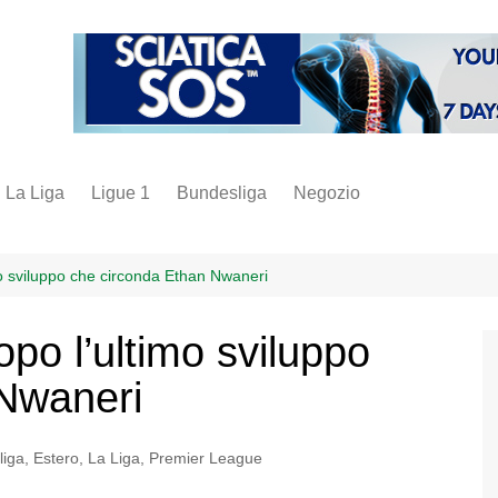
La Liga
Ligue 1
Bundesliga
Negozio
juve
inter
imo sviluppo che circonda Ethan Nwaneri
milan
dopo l’ultimo sviluppo
napoli
 Nwaneri
vintage
fantacalcio
liga
,
Estero
,
La Liga
,
Premier League