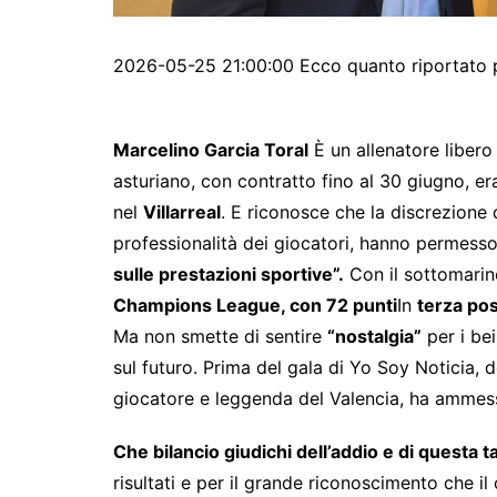
2026-05-25 21:00:00 Ecco quanto riportato p
Marcelino Garcia Toral
È un allenatore libero 
asturiano, con contratto fino al 30 giugno, e
nel
Villarreal
. E riconosce che la discrezione 
professionalità dei giocatori, hanno permess
sulle prestazioni sportive”.
Con il sottomarin
Champions League, con 72 punti
In
terza po
Ma non smette di sentire
“nostalgia”
per i be
sul futuro. Prima del gala di Yo Soy Noticia, 
giocatore e leggenda del Valencia, ha ammesso
Che bilancio giudichi dell’addio e di questa ta
risultati e per il grande riconoscimento che i