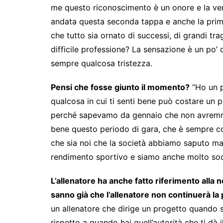
me questo riconoscimento è un onore e la ver
andata questa seconda tappa e anche la prima.
che tutto sia ornato di successi, di grandi tr
difficile professione? La sensazione è un po’
sempre qualcosa tristezza.
Pensi che fosse giunto il momento?
“Ho un p
qualcosa in cui ti senti bene può costare un p
perché sapevamo da gennaio che non avremm
bene questo periodo di gara, che è sempre co
che sia noi che la società abbiamo saputo man
rendimento sportivo e siamo anche molto sodd
L’allenatore ha anche fatto riferimento alla 
sanno già che l’allenatore non continuerà l
un allenatore che dirige un progetto quando 
rispetto a quando hai quell’autorità che ti dà 