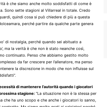
ità è che siamo anche molto soddisfatti di come è
 Sono sette stagioni al Villarreal in totale. Credo
aguardi, quindi cosa si può chiedere di più a questa
 dolceamara, perché partire da qualche parte genera
o’ di nostalgia, perché quando sei abituato a
o’, ma la verità è che non è stato neanche così,
o continuato. Penso che abbiamo gestito molto
mplesso da far crescere per l’allenatore, ma penso
tenere la discrezione in modo che non influisse sul
isfatti”.
necessità di mantenere l’autorità quando i giocatori
a prossima stagione:
“La situazione non è la stessa per
sa che ha uno scopo e che anche i giocatori lo sanno,
il contratto. Ma siamo molto grati ai calciatori perché