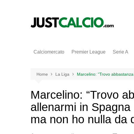
Salta
al
contenuto
Calciomercato
Premier League
Serie A
Home
La Liga
Marcelino: “Trovo abbastanza d
Marcelino: “Trovo ab
allenarmi in Spagna 
ma non ho nulla da d