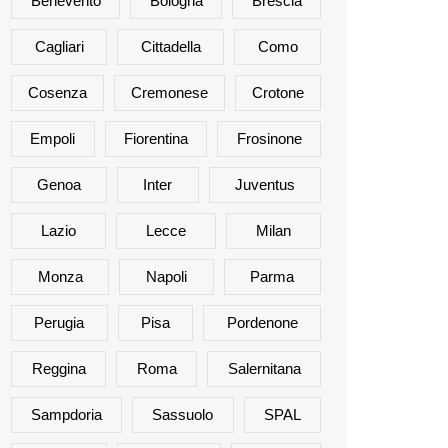
Benevento
Bologna
Brescia
Cagliari
Cittadella
Como
Cosenza
Cremonese
Crotone
Empoli
Fiorentina
Frosinone
Genoa
Inter
Juventus
Lazio
Lecce
Milan
Monza
Napoli
Parma
Perugia
Pisa
Pordenone
Reggina
Roma
Salernitana
Sampdoria
Sassuolo
SPAL