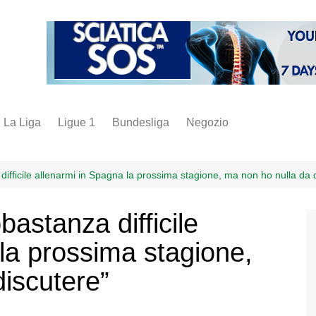
La Liga
Ligue 1
Bundesliga
Negozio
juve
inter
ifficile allenarmi in Spagna la prossima stagione, ma non ho nulla da 
milan
bastanza difficile
napoli
la prossima stagione,
vintage
fantacalcio
iscutere”