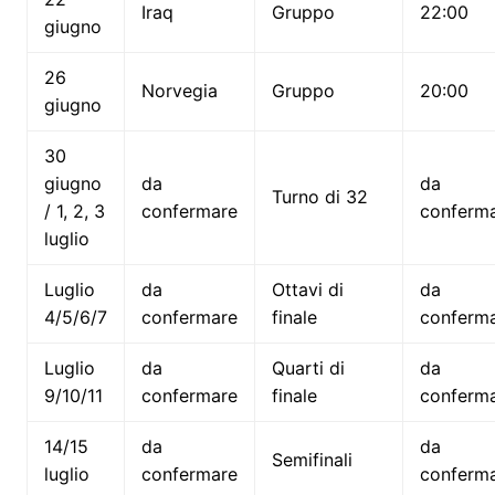
Iraq
Gruppo
22:00
giugno
26
Norvegia
Gruppo
20:00
giugno
30
giugno
da
da
Turno di 32
/ 1, 2, 3
confermare
conferm
luglio
Luglio
da
Ottavi di
da
4/5/6/7
confermare
finale
conferm
Luglio
da
Quarti di
da
9/10/11
confermare
finale
conferm
14/15
da
da
Semifinali
luglio
confermare
conferm