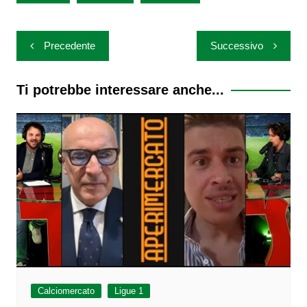
Navigazione
Precedente
Successivo
articoli
Ti potrebbe interessare anche...
Calciomercato
Ligue 1