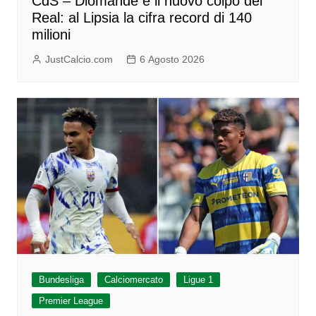
CdS – Diomande è il nuovo colpo del
Real: al Lipsia la cifra record di 140
milioni
JustCalcio.com
6 Agosto 2026
Bundesliga
Calciomercato
Ligue 1
Premier League