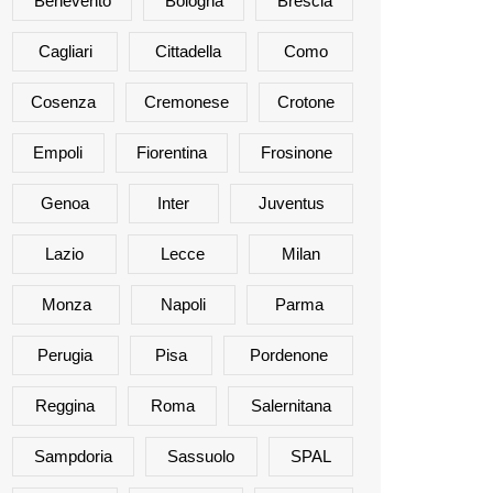
Benevento
Bologna
Brescia
Cagliari
Cittadella
Como
Cosenza
Cremonese
Crotone
Empoli
Fiorentina
Frosinone
Genoa
Inter
Juventus
Lazio
Lecce
Milan
Monza
Napoli
Parma
Perugia
Pisa
Pordenone
Reggina
Roma
Salernitana
Sampdoria
Sassuolo
SPAL