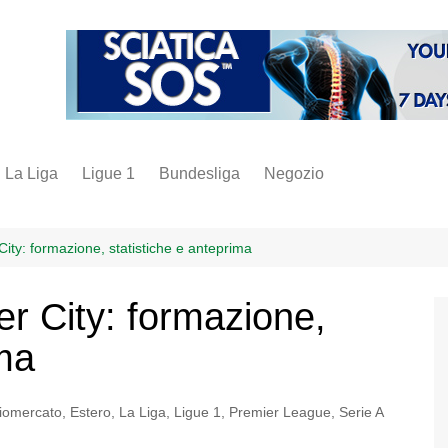
La Liga
Ligue 1
Bundesliga
Negozio
juve
inter
ty: formazione, statistiche e anteprima
milan
 City: formazione,
napoli
ima
vintage
fantacalcio
iomercato
,
Estero
,
La Liga
,
Ligue 1
,
Premier League
,
Serie A