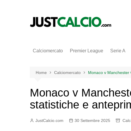
Salta
al
contenuto
Calciomercato
Premier League
Serie A
Home
Calciomercato
Monaco v Manchester Ci
Monaco v Manchester
statistiche e antepr
JustCalcio.com
30 Settembre 2025
Calc