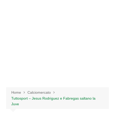
Salta
al
contenuto
Home
Calciomercato
Tuttosport – Jesus Rodriguez e Fabregas saltano la
Juve