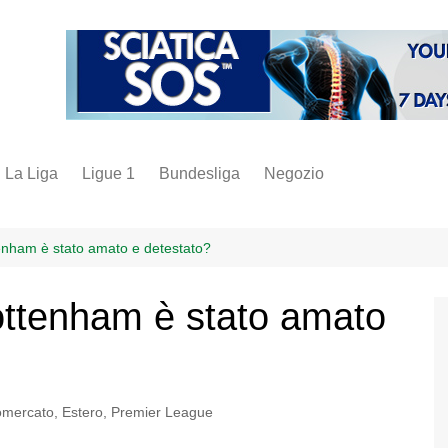
La Liga
Ligue 1
Bundesliga
Negozio
juve
inter
tenham è stato amato e detestato?
milan
Tottenham è stato amato
napoli
vintage
fantacalcio
omercato
,
Estero
,
Premier League