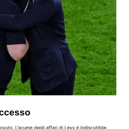
uccesso
ovuto. L’acume degli affari di Levy è indiscutibile.