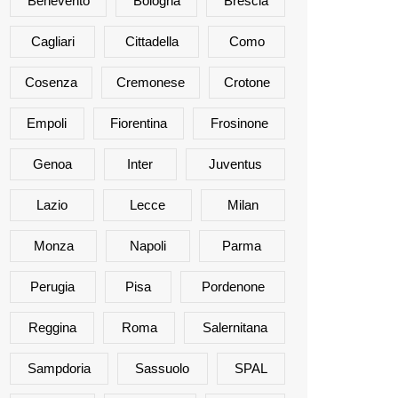
Benevento
Bologna
Brescia
Cagliari
Cittadella
Como
Cosenza
Cremonese
Crotone
Empoli
Fiorentina
Frosinone
Genoa
Inter
Juventus
Lazio
Lecce
Milan
Monza
Napoli
Parma
Perugia
Pisa
Pordenone
Reggina
Roma
Salernitana
Sampdoria
Sassuolo
SPAL