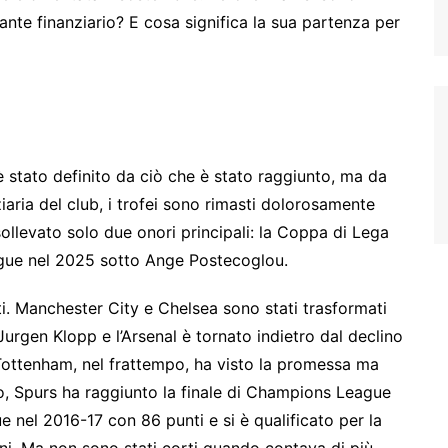
ante finanziario? E cosa significa la sua partenza per
è stato definito da ciò che è stato raggiunto, ma da
iaria del club, i trofei sono rimasti dolorosamente
ollevato solo due onori principali: la Coppa di Lega
gue nel 2025 sotto Ange Postecoglou.
ati. Manchester City e Chelsea sono stati trasformati
Jurgen Klopp e l’Arsenal è tornato indietro dal declino
 Tottenham, nel frattempo, ha visto la promessa ma
, Spurs ha raggiunto la finale di Champions League
 nel 2016-17 con 86 punti e si è qualificato per la
i. Ma non sono stati corti quando contava di più –