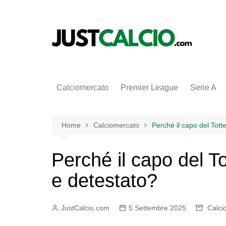
Salta
al
contenuto
Calciomercato
Premier League
Serie A
Home
Calciomercato
Perché il capo del Tot
Perché il capo del 
e detestato?
JustCalcio.com
5 Settembre 2025
Calci