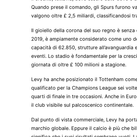
Quando prese il comando, gli Spurs furono va
valgono oltre £ 2,5 miliardi, classificandosi tr
Il gioiello della corona del suo regno è senz
2019, è ampiamente considerato come uno dei 
capacità di 62.850, strutture all’avanguardia e
eventi. Lo stadio è fondamentale per la cresc
giornata di oltre £ 100 milioni a stagione.
Levy ha anche posizionato il Tottenham come c
qualificato per la Champions League sei volt
quarti di finale in tre occasioni. Anche in E
il club visibile sul palcoscenico continentale.
Dal punto di vista commerciale, Levy ha por
marchio globale. Eppure il calcio è più che bi
significa che i suoi risultati sembrano vuoti. 