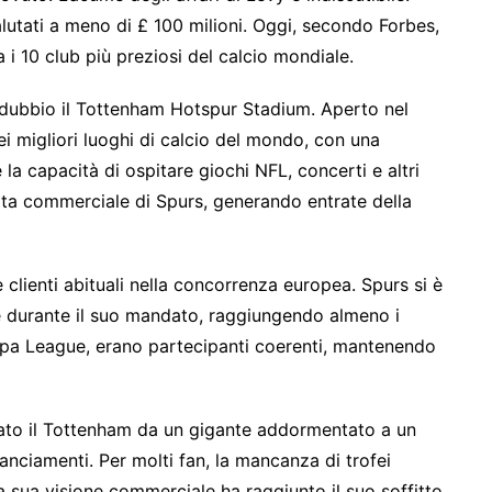
lutati a meno di £ 100 milioni. Oggi, secondo Forbes,
a i 10 club più preziosi del calcio mondiale.
a dubbio il Tottenham Hotspur Stadium. Aperto nel
migliori luoghi di calcio del mondo, con una
 la capacità di ospitare giochi NFL, concerti e altri
ita commerciale di Spurs, generando entrate della
lienti abituali nella concorrenza europea. Spurs si è
e durante il suo mandato, raggiungendo almeno i
uropa League, erano partecipanti coerenti, mantenendo
tato il Tottenham da un gigante addormentato a un
lanciamenti. Per molti fan, la mancanza di trofei
La sua visione commerciale ha raggiunto il suo soffitto