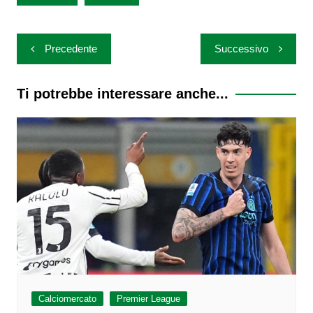
Navigazione
Precedente
Successivo
articoli
Ti potrebbe interessare anche...
Calciomercato
Premier League