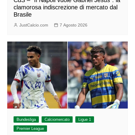
CdS – “Il Napoli vuole Gabriel Jesus”: la
clamorosa indiscrezione di mercato dal
Brasile
JustCalcio.com
7 Agosto 2026
Bundesliga
Calciomercato
Ligue 1
Premier League