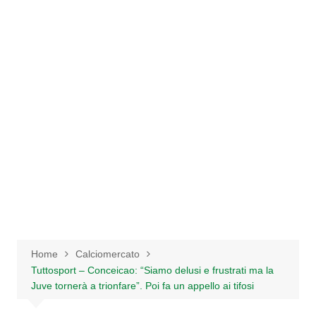
Salta
al
contenuto
Home
Calciomercato
Tuttosport – Conceicao: “Siamo delusi e frustrati ma la
Juve tornerà a trionfare”. Poi fa un appello ai tifosi