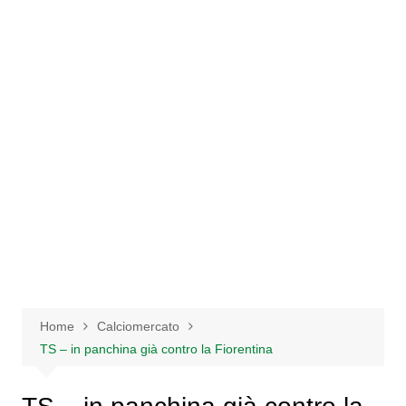
Salta
al
contenuto
Home
Calciomercato
TS – in panchina già contro la Fiorentina