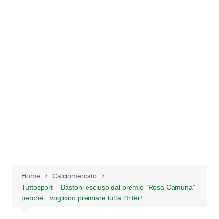
Salta
al
contenuto
Home
Calciomercato
Tuttosport – Bastoni escluso dal premio “Rosa Camuna”
perché…vogliono premiare tutta l’Inter!