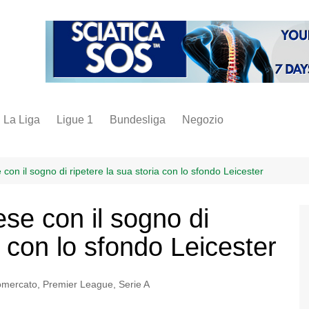
La Liga
Ligue 1
Bundesliga
Negozio
juve
inter
con il sogno di ripetere la sua storia con lo sfondo Leicester
milan
se con il sogno di
napoli
a con lo sfondo Leicester
vintage
fantacalcio
omercato
,
Premier League
,
Serie A