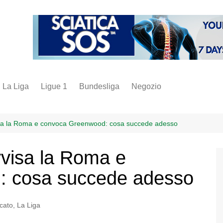
La Liga
Ligue 1
Bundesliga
Negozio
juve
inter
visa la Roma e convoca Greenwood: cosa succede adesso
milan
vvisa la Roma e
napoli
: cosa succede adesso
vintage
fantacalcio
cato
,
La Liga