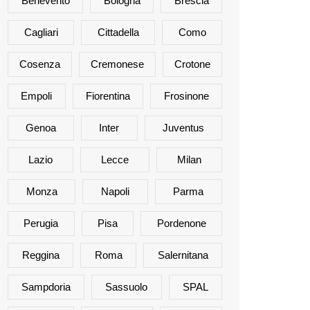
Benevento
Bologna
Brescia
Cagliari
Cittadella
Como
Cosenza
Cremonese
Crotone
Empoli
Fiorentina
Frosinone
Genoa
Inter
Juventus
Lazio
Lecce
Milan
Monza
Napoli
Parma
Perugia
Pisa
Pordenone
Reggina
Roma
Salernitana
Sampdoria
Sassuolo
SPAL