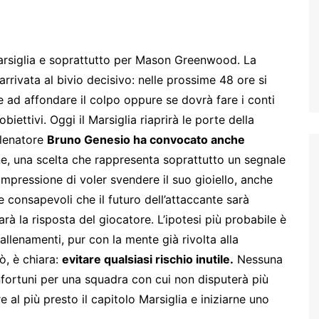
 Marsiglia e soprattutto per Mason Greenwood. La
rivata al bivio decisivo: nelle prossime 48 ore si
te ad affondare il colpo oppure se dovrà fare i conti
iettivi. Oggi il Marsiglia riaprirà le porte della
llenatore
Bruno Genesio ha convocato anche
ione, una scelta che rappresenta soprattutto un segnale
l’impressione di voler svendere il suo gioiello, anche
e consapevoli che il futuro dell’attaccante sarà
rà la risposta del giocatore. L’ipotesi più probabile è
llenamenti, pur con la mente già rivolta alla
ò, è chiara:
evitare qualsiasi rischio inutile.
Nessuna
 infortuni per una squadra con cui non disputerà più
re al più presto il capitolo Marsiglia e iniziarne uno