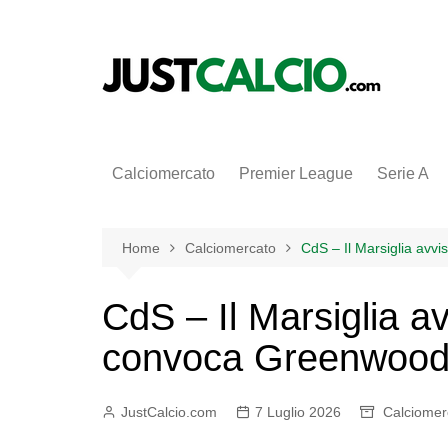
Salta
al
contenuto
Calciomercato
Premier League
Serie A
Home
Calciomercato
CdS – Il Marsiglia av
CdS – Il Marsiglia a
convoca Greenwood
JustCalcio.com
7 Luglio 2026
Calciomer