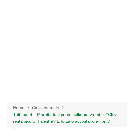
Salta
al
contenuto
Home
Calciomercato
Tuttosport – Marotta fa il punto sulla nuova Inter: “Chivu
resta sicuro. Palestra? È forzato accostarlo a noi…”